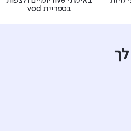
לויות
באימוני live יומיים ולצפות
בספריית vod
לך