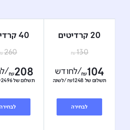
20 קרדיטים
40 קרדיטים
260
130
₪
₪
104
/לחודש
208
/ל
₪
₪
תשלום של
1248
₪
/לשנה
תשלום של
2496
₪
לבחירה
לבחירה