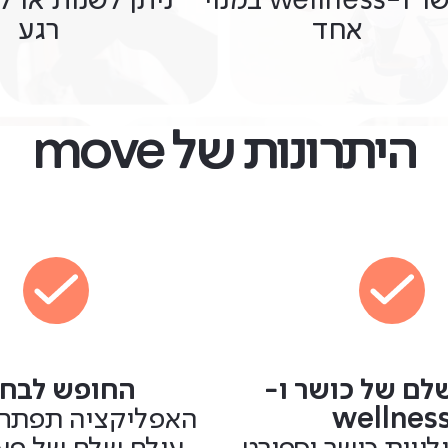
כושר ו-wellness במנוי
ניתן לשנות או ל
אחד
רגע
היתרונות של move
לם של כושר ו-
החופש לבחו
wellnes
האפליקציה תפתח 