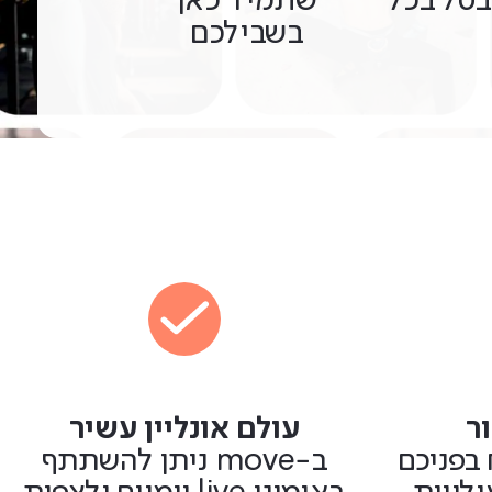
בטל בכל
שתמיד כאן
בשבילכם
ר
עולם אונליין עשיר
בפניכם
ב-move ניתן להשתתף