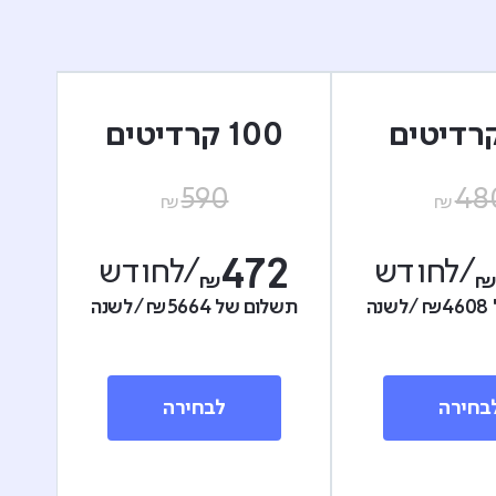
100 קרדיטים
590
48
₪
₪
/לחודש
472
/לחודש
₪
4608
₪
/לשנה
תשלום של
5664
₪
/לשנה
בחירה
לבחירה