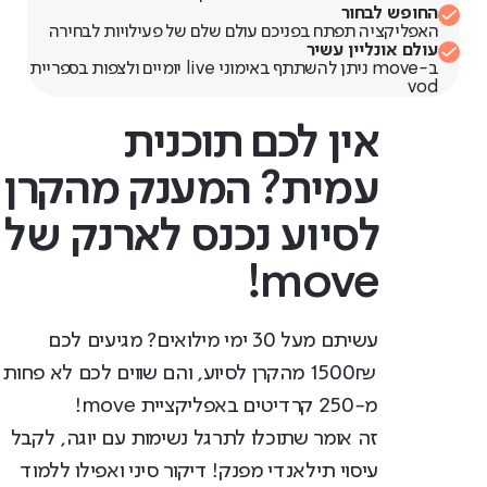
החופש לבחור
האפליקציה תפתח בפניכם עולם שלם של פעילויות לבחירה
עולם אונליין עשיר
ב-move ניתן להשתתף באימוני live יומיים ולצפות בספריית
vod
אין לכם תוכנית
עמית? המענק מהקרן
לסיוע נכנס לארנק של
move!
עשיתם מעל 30 ימי מילואים? מגיעים לכם
1500₪ מהקרן לסיוע, והם שווים לכם לא פחות
מ-250 קרדיטים באפליקציית move!
זה אומר שתוכלו לתרגל נשימות עם יוגה, לקבל
עיסוי תילאנדי מפנק! דיקור סיני ואפילו ללמוד